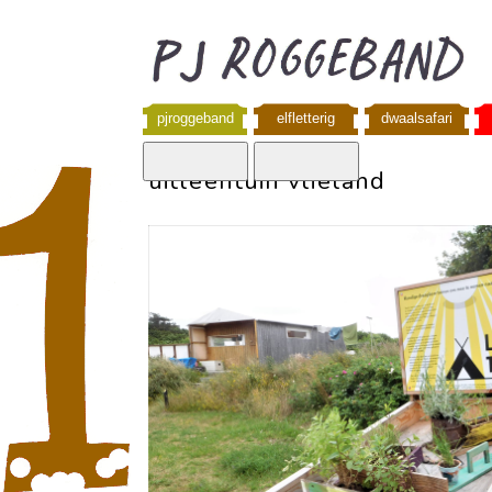
pjroggeband
elfletterig
dwaalsafari
uitleentuin vlieland