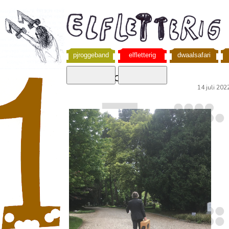
pjroggeband
elfletterig
dwaalsafari
ontroertoer II
14 juli 202