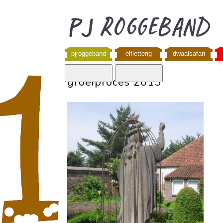
pjroggeband
elfletterig
dwaalsafari
groeiproces 2013