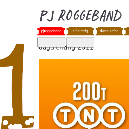
pjroggeband
elfletterig
dwaalsafari
dagdichting 2012