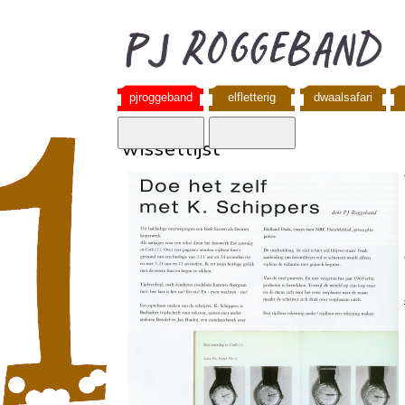
pjroggeband
elfletterig
dwaalsafari
wissellijst