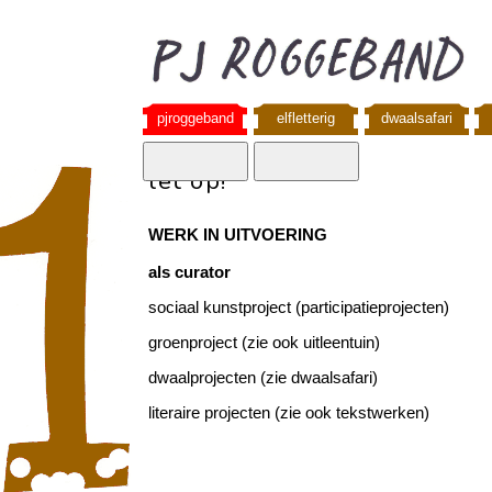
pjroggeband
elfletterig
dwaalsafari
let op!
WERK IN UITVOERING
als curator
sociaal kunstproject (participatieprojecten)
groenproject (zie ook uitleentuin)
dwaalprojecten (zie dwaalsafari)
literaire projecten (zie ook tekstwerken)