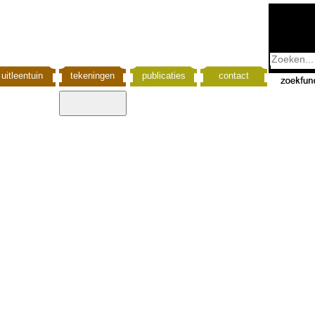
uitleentuin
tekeningen
publicaties
contact