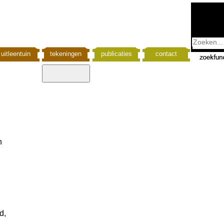
uitleentuin
tekeningen
publicaties
contact
n
d,