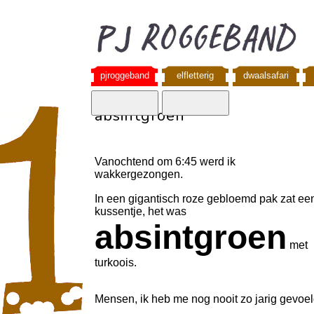
pjroggeband
elfletterig
dwaalsafari
absintgroen
Vanochtend om 6:45 werd ik
wakkergezongen.
In een gigantisch roze gebloemd pak zat ee
kussentje, het was
absintgroen
met
turkoois.
Mensen, ik heb me nog nooit zo jarig gevoel