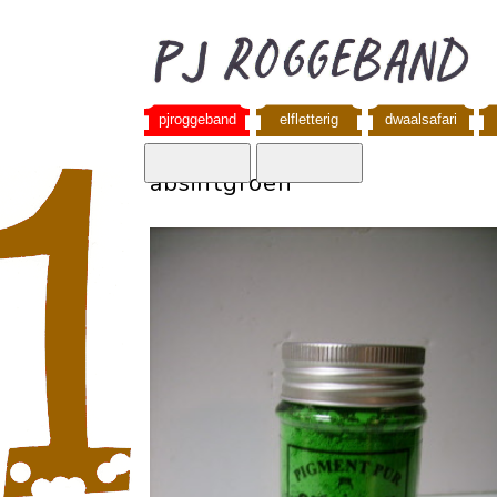
pjroggeband
elfletterig
dwaalsafari
absintgroen