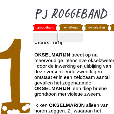
pjroggeband
elfletterig
dwaalsafari
okselmarijn
OKSELMARIJN
treedt op na
meervoudige intensieve okselzweter
, door de inwerking en uitbijting van
deze verschillende zweetlagen
ontstaat er in een zeldzaam aantal
gevallen het zogenaamde
OKSELMARIJN
, een diep bruine
grondtoon met violette zweem.
Ik ken
OKSELMARIJN
alleen van
horen zeggen. Zij waaraan het