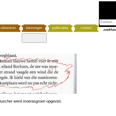
uitleentuin
tekeningen
publicaties
contact
g Buscher werd
moerasgroen
opgevist.