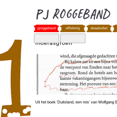
pjroggeband
elfletterig
dwaalsafari
moerasgroen
Uit het boek 'Duitsland, een reis' van Wolfgan