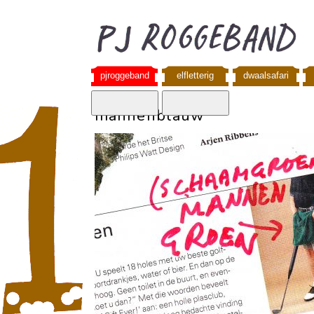
pjroggeband
elfletterig
dwaalsafari
mannenblauw