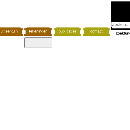
uitleentuin
tekeningen
publicaties
contact