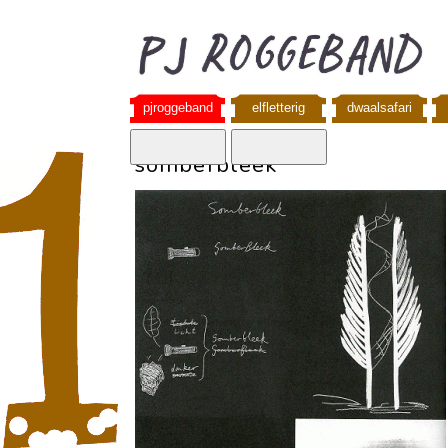
pjroggeband
elfletterig
dwaalsafari
somberbleek