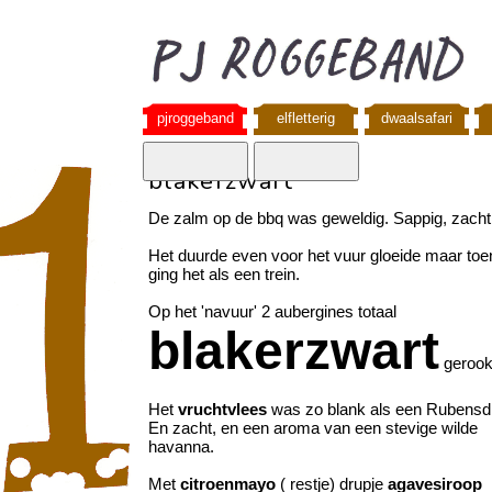
pjroggeband
elfletterig
dwaalsafari
blakerzwart
De zalm op de bbq was geweldig. Sappig, zacht
Het duurde even voor het vuur gloeide maar toe
ging het als een trein.
Op het 'navuur' 2 aubergines totaal
blakerzwart
gerook
Het
vruchtvlees
was zo blank als een Rubensdi
En zacht, en een aroma van een stevige wilde
havanna.
Met
citroenmayo
( restje) drupje
agavesiroop