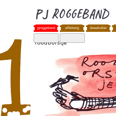
pjroggeband
elfletterig
dwaalsafari
roodborstje