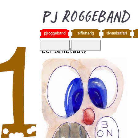
pjroggeband
elfletterig
dwaalsafari
bontenblauw