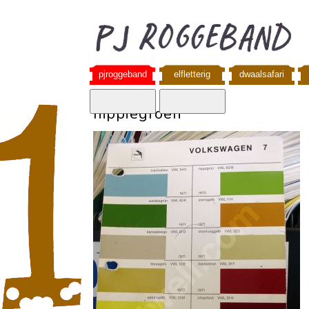
pjroggeband
elfletterig
dwaalsafari
hippiegroen