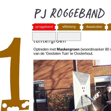
pjroggeband
elfletterig
dwaalsafari
luntergroen
Optreden met
Maskergroen
(woordmasker 80 x 
van de 'Gesloten Tuin' te Oosterhout.