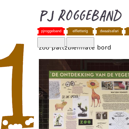
pjroggeband
elfletterig
dwaalsafari
zoo paltzbiënnale bord