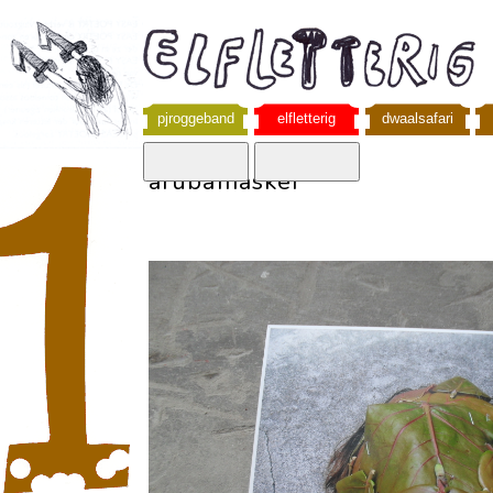
pjroggeband
elfletterig
dwaalsafari
arubamasker