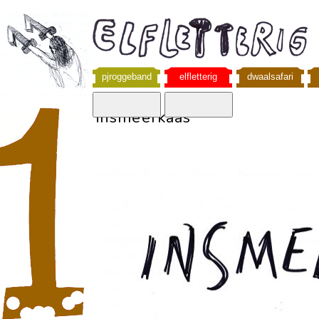
pjroggeband
elfletterig
dwaalsafari
insmeerkaas