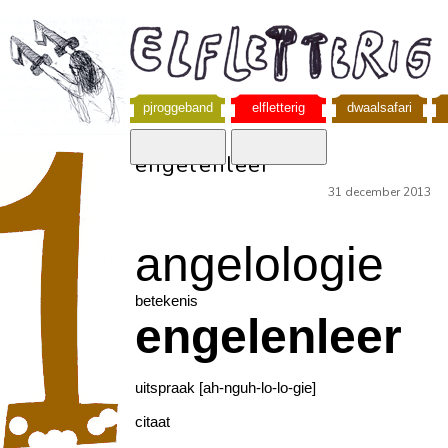
pjroggeband
elfletterig
dwaalsafari
engelenleer
31 december 2013
angelologie
betekenis
engelenleer
uitspraak [ah-nguh-lo-lo-gie]
citaat