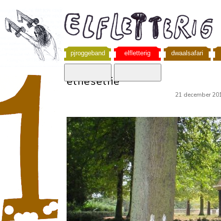
pjroggeband
elfletterig
dwaalsafari
elfieselfie
21 december 20