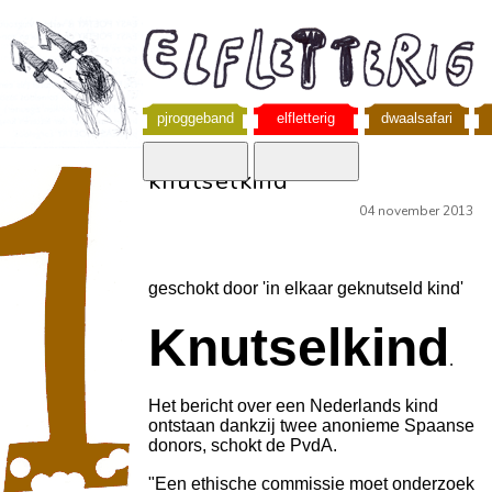
pjroggeband
elfletterig
dwaalsafari
knutselkind
04 november 2013
geschokt door 'in elkaar geknutseld kind'
Knutselkind
.
Het bericht over een Nederlands kind
ontstaan dankzij twee anonieme Spaanse
donors, schokt de PvdA.
"Een ethische commissie moet onderzoek