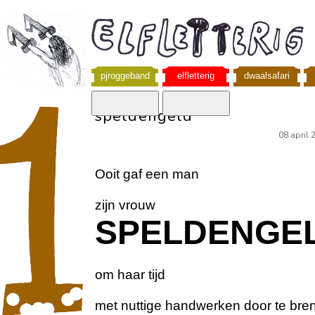
pjroggeband
elfletterig
dwaalsafari
speldengeld
08 april 
Ooit gaf een man
zijn vrouw
SPELDENGE
om haar tijd
met nuttige handwerken door te bre