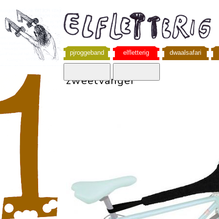
pjroggeband
elfletterig
dwaalsafari
zweetvanger