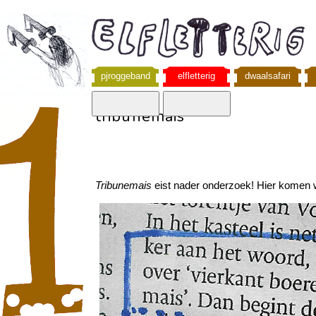
pjroggeband
elfletterig
dwaalsafari
tribunemais
Tribunemais
eist nader onderzoek! Hier komen w