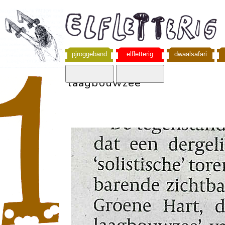
pjroggeband
elfletterig
dwaalsafari
laagbouwzee