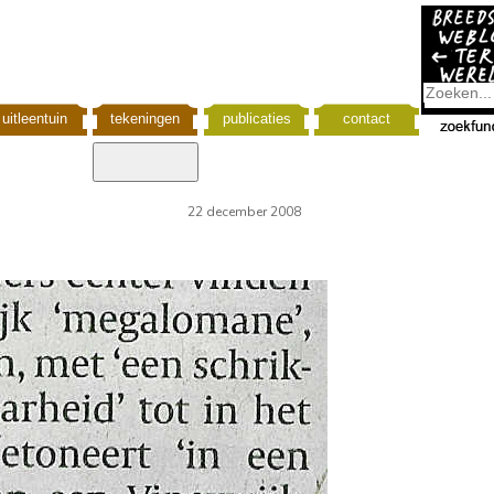
uitleentuin
tekeningen
publicaties
contact
22 december 2008