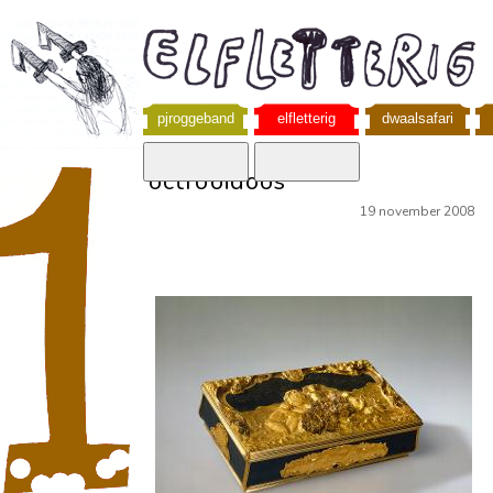
pjroggeband
elfletterig
dwaalsafari
octrooidoos
19 november 2008