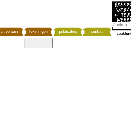
uitleentuin
tekeningen
publicaties
contact