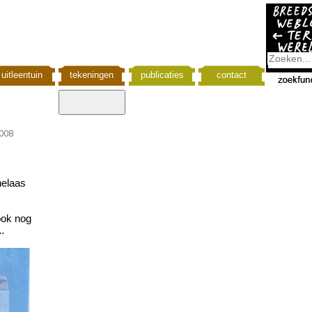
uitleentuin
tekeningen
publicaties
contact
008
elaas
 ook nog
..