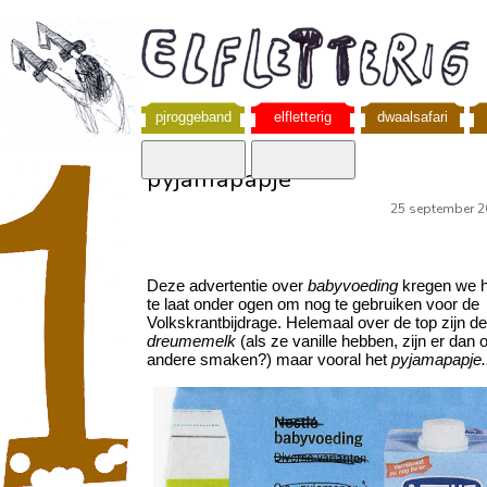
pjroggeband
elfletterig
dwaalsafari
pyjamapapje
25 september 2
Deze advertentie over
babyvoeding
kregen we h
te laat onder ogen om nog te gebruiken voor de
Volkskrantbijdrage. Helemaal over de top zijn de
dreumemelk
(als ze vanille hebben, zijn er dan
andere smaken?) maar vooral het
pyjamapapje.