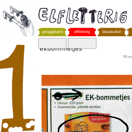
pjroggeband
elfletterig
dwaalsafari
ekbommetjes
06 ju