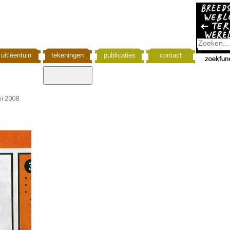
uitleentuin
tekeningen
publicaties
contact
ni 2008