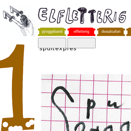
pjroggeband
elfletterig
dwaalsafari
spuitexpres