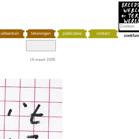
uitleentuin
tekeningen
publicaties
contact
16 maart 2008