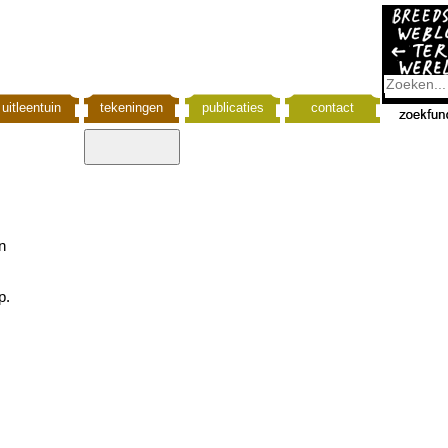
uitleentuin
tekeningen
publicaties
contact
n
p.