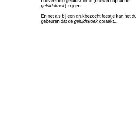
hoeveelheid geluidsruimte (oftewel hap uit de
geluidskoek
) krijgen.
En net als bij een drukbezocht feestje kan het d
gebeuren dat de
geluidskoek
opraakt...