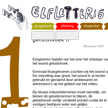
pjroggeband
elfletterig
dwaalsafari
geluidskoek II
09 januari 2007
Eergisteren hadden we het over het ontstaan va
het woord
geluidskoek
.
Eenmaal thuisgekomen zochten wij het woord o
De ontzetting was groot, het woord is al eerder
gebruikt en geclaimd door ambtenaren en
adviesburo's op het gebied van het milieu.
Bij nieuwe industrieterreinen moet namelijk, om
binnen de geluidsnormen te blijven, de
geluidskoek
eerlijk verdeeld
worden zodat de te
vestigen bedrijven ieder een gelijke