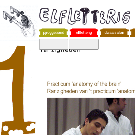
pjroggeband
elfletterig
dwaalsafari
ranzigheden