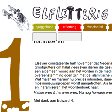
pjroggeband
elfletterig
dwaalsafari
halaliseren
Halaliseren & haramiseren
. Nu nog
humanisere
Met dank aan Edward R.