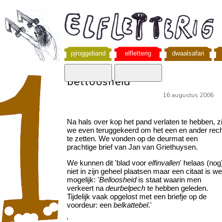
pjroggeband
elfletterig
dwaalsafari
belloosheid
16 augustus 2006
Na hals over kop het pand verlaten te hebben, zi
we even teruggekeerd om het een en ander rec
te zetten. We vonden op de deurmat een
prachtige brief van Jan van Griethuysen.
We kunnen dit 'blad voor
elfinvallen
' helaas (nog
niet in zijn geheel plaatsen maar een citaat is we
mogelijk:
'Belloosheid
is staat waarin men
verkeert na
deurbelpech
te hebben geleden.
Tijdelijk vaak opgelost met een briefje op de
voordeur: een
belkattebel
.'
'