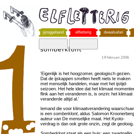
pjroggeband
elfletterig
dwaalsafari
somberklont
19 februari 2006
'Eigenlijk is het hoogzomer, geologisch gezien.
Dat de ijskappen smelten heeft niets te maken
met menselijk handelen, maar met het ijstijd-
seizoen. Het hele idee dat het klimaat momente
flink aan het veranderen is, is onzin: het klimaat
veranderde altijd al.'
Iemand die voor klimaatverandering waarschuw
is een
somberklont
, aldus Salomon Kroonerberg
auteur van De menselijke maat. Het Kyoto-
verdrag is dan ook grote onzin, zegt de geoloog.
Somberklont
staat als een huis: een zwartgallig