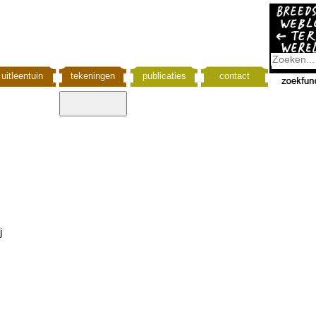
uitleentuin
tekeningen
publicaties
contact
j