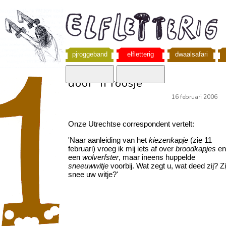
pjroggeband
elfletterig
dwaalsafari
door 'n roosje
16 februari 2006
Onze Utrechtse correspondent vertelt:
'Naar aanleiding van het
kiezenkapje
(zie 11
februari) vroeg ik mij iets af over
broodkapjes
en
een
wolverfster
, maar ineens huppelde
sneeuwwitje
voorbij. Wat zegt u, wat deed zij? Zi
snee uw witje?'