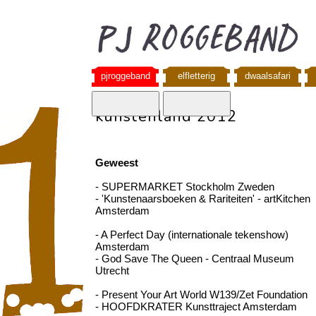
pjroggeband
elfletterig
dwaalsafari
kunstenland 2012
Geweest
- SUPERMARKET Stockholm Zweden
- 'Kunstenaarsboeken & Rariteiten' - artKitchen
Amsterdam
- A Perfect Day (internationale tekenshow)
Amsterdam
- God Save The Queen - Centraal Museum
Utrecht
- Present Your Art World W139/Zet Foundation
- HOOFDKRATER Kunsttraject Amsterdam